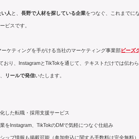
たい人
と、
長野で人材を探している企業
をつなぐ、これまでに
ービスです。
マーケティングを手がける当社のマーケティング事業部
ビーズ
おり、InstagramとTikTokを通じて、テキストだけでは伝
、
リールで発信
いたします。
化した転職・採用支援サービス
をInstagram、TikTokのDMで気軽につなぐ仕組み
シップ情報も掲載可能（参加申込に関する手数料は完全無料）