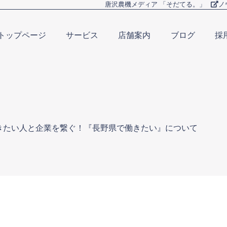
唐沢農機メディア 「そだてる。」
ノ
トップページ
サービス
店舗案内
ブログ
採
Home
Business
Company
Blog
Re
きたい人と企業を繋ぐ！『長野県で働きたい』について