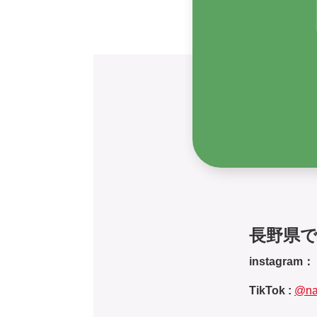
長野県
instagram：
TikTok :
@na