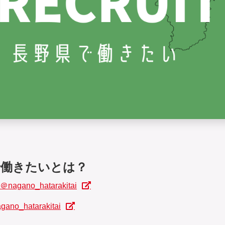
で働きたいとは？
＠nagano_hatarakitai
gano_hatarakitai