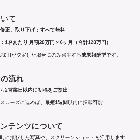
ついて
修正、取り下げ：すべて無料
1名あたり 月額20万円 × 6ヶ月（合計120万円）
は採用が決定した場合にのみ発生する
成果報酬型
です。
での流れ
ら
2営業日以内
に
初稿をご提出
スムーズに進めば、
最短1週間
以内に掲載可能
コンテンツについて
時に撮影した写真や、スクリーンショットを活用します