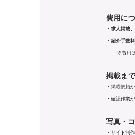
費用に
・求人掲載、
・紹介手数料：
※費用
掲載ま
・
掲載依頼か
・
確認作業が
写真・
・
サイト制作