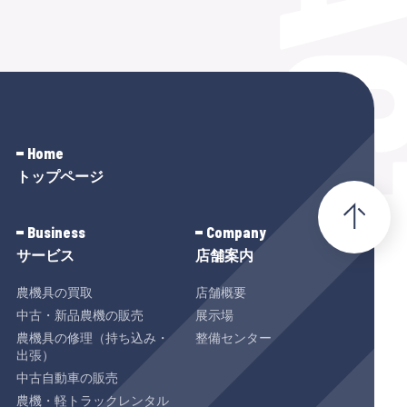
端末の種類
代理人による申込みによっても成立す
ブラウザの種類
る。
IPアドレス
Cookie
第5条(レンタル期間)
Home
その他広告識別子
トップページ
レンタル期間は、原則として物件を乙の
指定場所から受渡しした日より、乙の指
Business
Company
２ 利用目的
サービス
店舗案内
定場所へ返還した日迄とする。 甲が、個
当社は、取得した利用者情報を以下に定
農機具の買取
店舗概要
別契約に定めるレンタル期間の短縮、ま
中古・新品農機の販売
展示場
める目的のために使用します。
たは延長を申し出て、乙がそれを認めた
農機具の修理（持ち込み・
整備センター
出張）
ときは、この期間およびレンタル料金に
中古自動車の販売
①商品・サービスの提供
農機・軽トラックレンタル
ついて別途協議する。 ＊レンタル期間