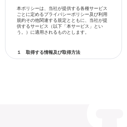
行う。 個別契約において本約款と異なる
本ポリシーは、当社が提供する各種サービス
ごとに定めるプライバシーポリシー及び利用
事項を定めたときは、それが本約款に優
規約その他関連する規定とともに、当社が提
先する。 個別契約に関する取り決め事項
供するサービス（以下「本サービス」とい
う。）に適用されるものとします。
は、事前に甲及び乙が協議のうえで決定
する。
１ 取得する情報及び取得方法
当社が取得する会員情報は、その取得方
第3条(個別契約の申込み)
法に応じて、以下のとおりです。
本約款に基づき、甲は乙と物件の種類・
数量・使用目的・使用場所・引渡予定
（１）利用者から直接取得する情報
日・引渡返還場所・レンタル期間・料
当社は、本サービスの利用にあたって、
金・支払条件・輸送方法・修繕費・その
利用者から以下の情報を直接取得しま