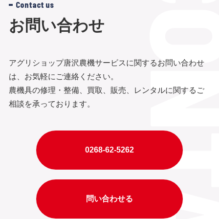
Contact us
他の条件について取り決めのうえ、個別
す。
お問い合わせ
契約を申し込む。 引渡予定日・引渡返還
氏名
場所・レンタル期間・料金・支払条件 ・
生年月日
アグリショップ唐沢農機サービスに関するお問い合わせ
輸送方法・修繕費・その他の条件につい
メールアドレス
は、お気軽にご連絡ください。
て別途協議する。
農機具の修理・整備、買取、販売、レンタルに関するご
住所
相談を承っております。
サービスの利用履歴
第4条(個別契約の成立)
その他利用者が自ら提供した一切の情報
0268-62-5262
個別契約は、甲が前第3条にしたがって申
（２）技術情報の取得 当社は、本サービ
込み(口頭による場合を含む)契約成立は、
スの利用にあたって、利用者から以下の
甲の入金をもって成立する。なお、振込
問い合わせる
情報を直接取得します。
み手数料は甲の負担とする。また、甲の