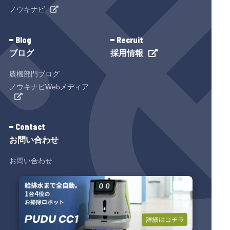
ノウキナビ
②利用料金請求
は、物件の1日8時間(9:00～17:00) 以内の
③本人確認・会員認証
稼働を原則とする。この時間を超えて使
Blog
Recruit
ブログ
採用情報
④広告の配信及びその成果
用される場合は罰則が生じる。
農機部門ブログ
⑤本サービスの規約変更など通知の実施
ノウキナビWebメディア
⑥本サービスに関するご案内・お問い合
第6条(レンタル料)
わせへの対応
Contact
レンタル料とは、基本的に物件の「賃貸
お問い合わせ
⑦メールマガジンやダイレクトメールで
借料」をいう。 レンタル期間中におい
のご案内
お問い合わせ
て、物件を使用しない期間又は使用でき
⑧取得した閲覧履歴や購買履歴等の情報
ない期間があったとしても、事由の如何
を分析し新商品・サービスに関する広告
を問わず、甲は乙に対し、当該期間のレ
の実施