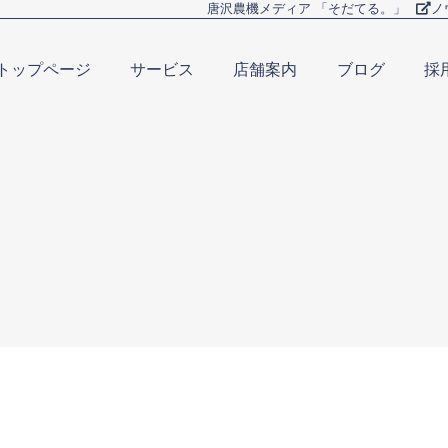
唐沢農機メディア 「そだてる。」
ノ
トップページ
サービス
店舗案内
ブログ
採
Home
Business
Company
Blog
Re